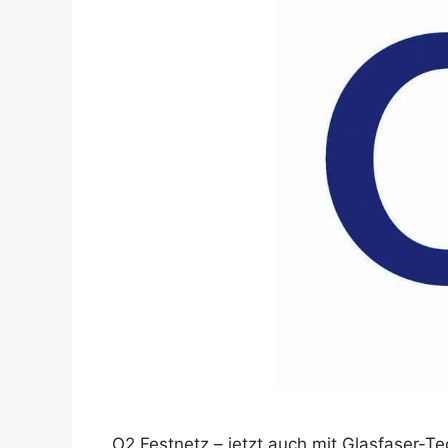
O2 Festnetz – jetzt auch mit Glasfaser-T