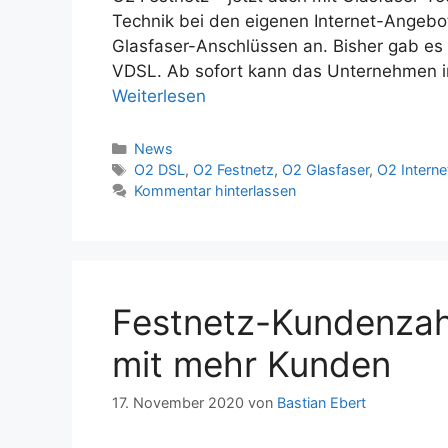
Technik bei den eigenen Internet-Angebot
Glasfaser-Anschlüssen an. Bisher gab es 
VDSL. Ab sofort kann das Unternehmen in
Weiterlesen
Kategorien
News
Schlagwörter
O2 DSL
,
O2 Festnetz
,
O2 Glasfaser
,
O2 Interne
Kommentar hinterlassen
Festnetz-Kundenzahl
mit mehr Kunden
17. November 2020
von
Bastian Ebert