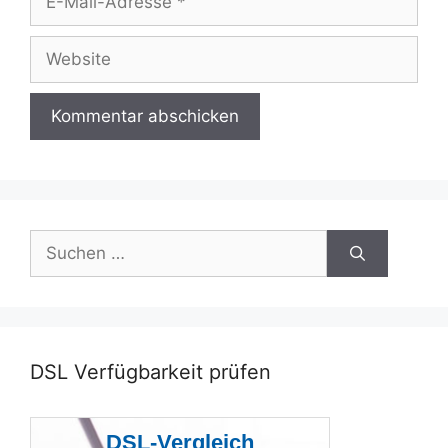
Mail-
Adresse
Website
Suchen
nach:
DSL Verfügbarkeit prüfen
DSL-Vergleich