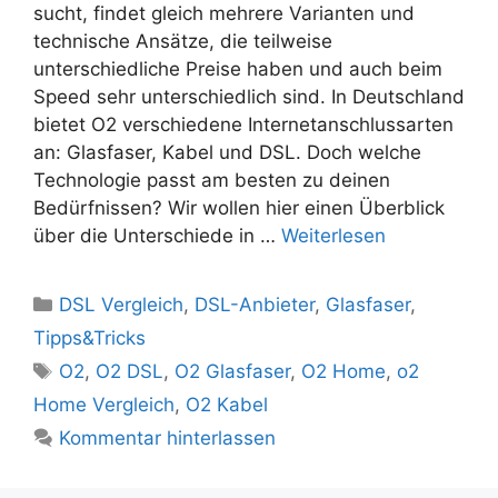
sucht, findet gleich mehrere Varianten und
technische Ansätze, die teilweise
unterschiedliche Preise haben und auch beim
Speed sehr unterschiedlich sind. In Deutschland
bietet O2 verschiedene Internetanschlussarten
an: Glasfaser, Kabel und DSL. Doch welche
Technologie passt am besten zu deinen
Bedürfnissen? Wir wollen hier einen Überblick
über die Unterschiede in …
Weiterlesen
Kategorien
DSL Vergleich
,
DSL-Anbieter
,
Glasfaser
,
Tipps&Tricks
Schlagwörter
O2
,
O2 DSL
,
O2 Glasfaser
,
O2 Home
,
o2
Home Vergleich
,
O2 Kabel
Kommentar hinterlassen