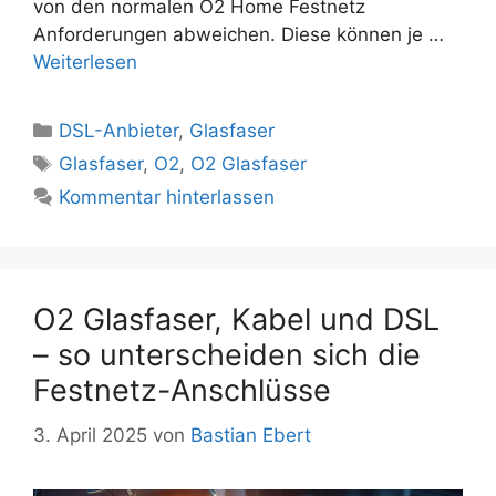
von den normalen O2 Home Festnetz
Anforderungen abweichen. Diese können je …
Weiterlesen
Kategorien
DSL-Anbieter
,
Glasfaser
Schlagwörter
Glasfaser
,
O2
,
O2 Glasfaser
Kommentar hinterlassen
O2 Glasfaser, Kabel und DSL
– so unterscheiden sich die
Festnetz-Anschlüsse
3. April 2025
von
Bastian Ebert