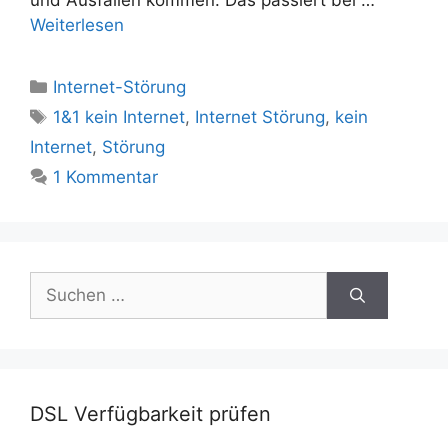
und Ausfällen kommen. Das passiert bei …
Weiterlesen
Kategorien
Internet-Störung
Schlagwörter
1&1 kein Internet
,
Internet Störung
,
kein
Internet
,
Störung
1 Kommentar
Suchen
nach:
DSL Verfügbarkeit prüfen