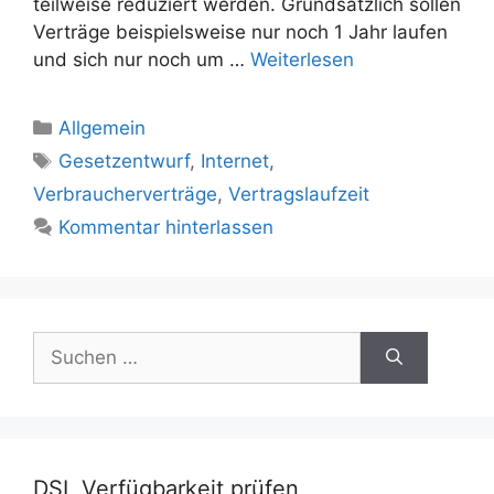
teilweise reduziert werden. Grundsätzlich sollen
Verträge beispielsweise nur noch 1 Jahr laufen
und sich nur noch um …
Weiterlesen
Kategorien
Allgemein
Schlagwörter
Gesetzentwurf
,
Internet
,
Verbraucherverträge
,
Vertragslaufzeit
Kommentar hinterlassen
Suchen
nach:
DSL Verfügbarkeit prüfen