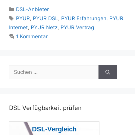
Kategorien
DSL-Anbieter
Schlagwörter
PYUR
,
PYUR DSL
,
PYUR Erfahrungen
,
PYUR
Internet
,
PYUR Netz
,
PYUR Vertrag
1 Kommentar
Suchen
nach:
DSL Verfügbarkeit prüfen
DSL-Vergleich