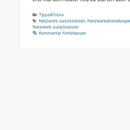
Kategorien
Tipps&Tricks
Schlagwörter
Netzwerk zurücksetzen
,
Netzwerkeinstellunge
Netzwerk zurücksetzen
Kommentar hinterlassen