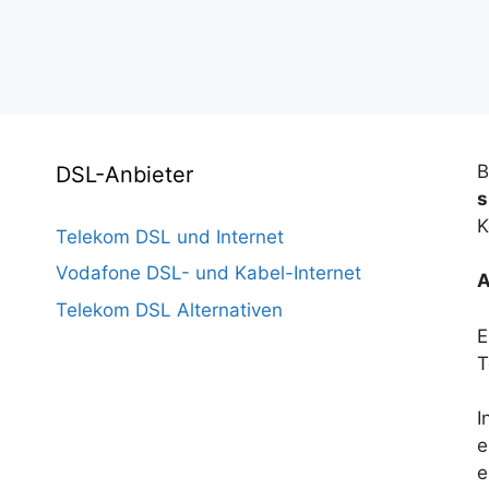
B
DSL-Anbieter
s
K
Telekom DSL und Internet
Vodafone DSL- und Kabel-Internet
A
Telekom DSL Alternativen
E
T
I
e
e