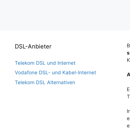
B
DSL-Anbieter
s
K
Telekom DSL und Internet
Vodafone DSL- und Kabel-Internet
A
Telekom DSL Alternativen
E
T
I
e
e