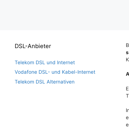
B
DSL-Anbieter
s
K
Telekom DSL und Internet
Vodafone DSL- und Kabel-Internet
A
Telekom DSL Alternativen
E
T
I
e
e