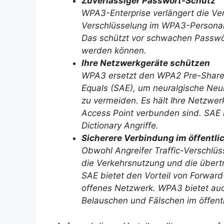
Zuverlässiger Passwort-Schutz
WPA3-Enterprise verlängert die Ver
Verschlüsselung im WPA3-Personal
Das schützt vor schwachen Passwört
werden können.
Ihre Netzwerkgeräte schützen
WPA3 ersetzt den WPA2 Pre-Shared
Equals (SAE), um neuralgische Neui
zu vermeiden. Es hält Ihre Netzwe
Access Point verbunden sind. SAE i
Dictionary Angriffe.
Sicherere Verbindung im öffentl
Obwohl Angreifer Traffic-Verschlüs
die Verkehrsnutzung und die über
SAE bietet den Vorteil von Forward
offenes Netzwerk. WPA3 bietet a
Belauschen und Fälschen im öffent