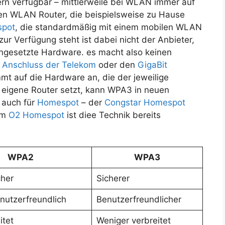
fern verfügbar – mittlerweile bei WLAN immer auf
en WLAN Router, die beispielsweise zu Hause
pot
, die standardmäßig mit einem mobilen WLAN
zur Verfügung steht ist dabei nicht der Anbieter,
ingesetzte Hardware. es macht also keinen
 Anschluss der Telekom
oder den
GigaBit
mt auf die Hardware an, die der jeweilige
f eigene Router setzt, kann WPA3 in neuen
t auch für
Homespot
– der
Congstar Homespot
im
O2 Homespot
ist diee Technik bereits
WPA2
WPA3
cher
Sicherer
nutzerfreundlich
Benutzerfreundlicher
itet
Weniger verbreitet