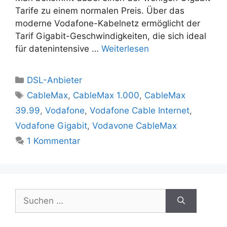
Tarife zu einem normalen Preis. Über das
moderne Vodafone-Kabelnetz ermöglicht der
Tarif Gigabit-Geschwindigkeiten, die sich ideal
für datenintensive …
Weiterlesen
Kategorien
DSL-Anbieter
Schlagwörter
CableMax
,
CableMax 1.000
,
CableMax
39.99
,
Vodafone
,
Vodafone Cable Internet
,
Vodafone Gigabit
,
Vodavone CableMax
1 Kommentar
Suchen
nach: