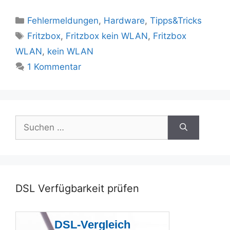
Kategorien
Fehlermeldungen
,
Hardware
,
Tipps&Tricks
Schlagwörter
Fritzbox
,
Fritzbox kein WLAN
,
Fritzbox
WLAN
,
kein WLAN
1 Kommentar
Suchen
nach:
DSL Verfügbarkeit prüfen
DSL-Vergleich