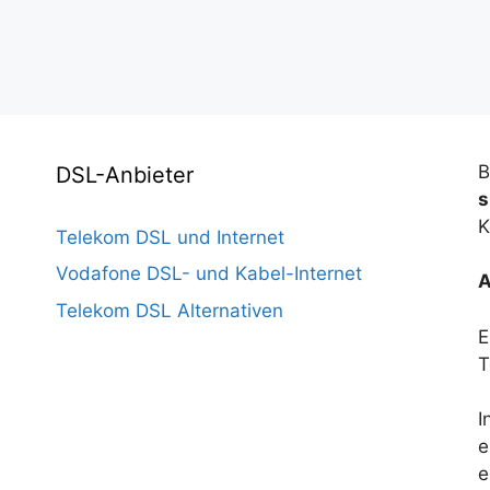
B
DSL-Anbieter
s
K
Telekom DSL und Internet
Vodafone DSL- und Kabel-Internet
A
Telekom DSL Alternativen
E
T
I
e
e