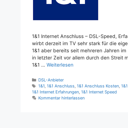
1&1 Internet Anschluss – DSL-Speed, Erf
wirbt derzeit im TV sehr stark für die ei
1&1 aber bereits seit mehreren Jahren im
in letzter Zeit vor allem durch den Strei
1&1 …
Weiterlesen
Kategorien
DSL-Anbieter
Schlagwörter
1&1
,
1&1 Anschluss
,
1&1 Anschluss Kosten
,
1&1
1&1 Internet Erfahrungen
,
1&1 Internet Speed
Kommentar hinterlassen