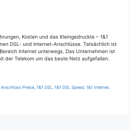
ahrungen, Kosten und das Kleingedruckte – 1&1
genen DSL- und Internet-Anschlüsse. Tatsächlich ist
 Bereich Internet unterwegs. Das Unternehmen ist
t mit der Telekom um das beste Netz aufgefallen.
 Anschluss Preise
,
1&1 DSL
,
1&1 DSL Speed
,
1&1 Internet
,